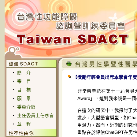
‧
簡 介
【獎勵年輕會員出席本學會年度
‧
宗 旨
‧
目 標
非常榮幸能在第十一屆會員大
‧
願 景
Award」，這對我來說是一
‧
委員介紹
在這次的研究中，我探討了
‧
主任委員上任序言
進步，大型語言模型，如Ch
‧
章 程
用潛力。然而，近期的研究也
重點在於評估ChatGPT在