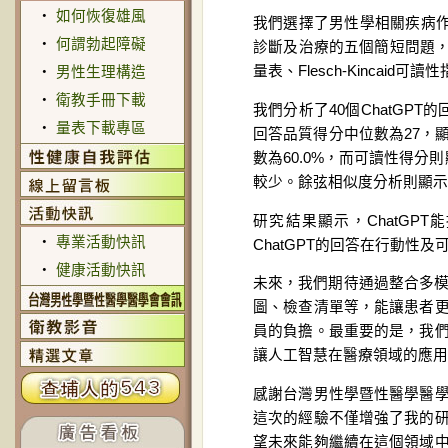
‧
如何恢復雄風
我們選擇了男性學相關疾病作
‧
何謂勃起障礙
診斷及治療的五個簡短問題，並向
量表、Flesch-Kincai
‧
男性生理構造
‧
衛教手冊下載
我們分析了40個ChatGPT
‧
量表下載專區
回答品質得分中位數為27，顯
數為60.0%，而可讀性得
較少。餘弦相似度分析則顯示其
研究結果顯示，ChatG
‧
專業活動快訊
ChatGPT的回答在行動
‧
健康活動快訊
未來，我們期待通過整合多模
圖、檢查清單等，能讓患者
員的負擔。最重要的是，我
讓人工智慧在醫療領域的應用
感謝台灣男性學暨性醫學醫
這次的經驗不僅增強了我的
望未來能夠繼續在這個領域