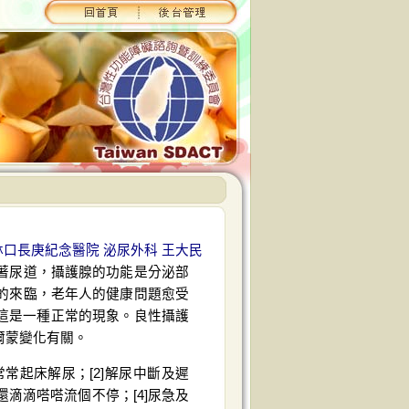
林口長庚紀念醫院 泌尿外科 王大民
著尿道，攝護腺的功能是分泌部
的來臨，老年人的健康問題愈受
這是一種正常的現象。良性攝護
爾蒙變化有關。
常起床解尿；[2]解尿中斷及遲
滴滴嗒嗒流個不停；[4]尿急及