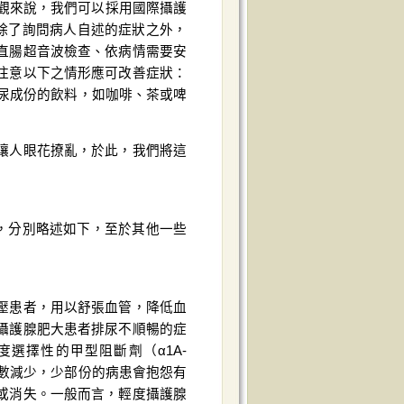
客觀來說，我們可以採用國際攝護
師除了詢問病人自述的症狀之外，
直腸超音波檢查、依病情需要安
注意以下之情形應可改善症狀：
含利尿成份的飲料，如咖啡、茶或啤
讓人眼花撩亂，於此，我們將這
療劑，分別略述如下，至於其他一些
壓患者，用以舒張血管，降低血
攝護腺肥大患者排尿不順暢的症
選擇性的甲型阻斷劑（α1A-
次數減少，少部份的病患會抱怨有
或消失。一般而言，輕度攝護腺