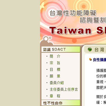
‧
簡 介
良性攝
‧
宗 旨
‧
目 標
攝護
‧
願 景
份的
重視
‧
委員介紹
腺肥
‧
主任委員上任序言
‧
章 程
關於
緩：