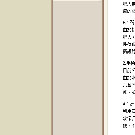
肥大
療的
B：荷爾
由於
肥大
性荷
攝護
2.
目前
由於
其基
死、
A：
利用
較常
便，