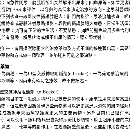
禁；[5]急性閉尿：膀胱脹卻出突然解不出尿來；[6]血尿等。如果更
狀分數[IPSS]來評估，以分數的高低來決定治療的方向。泌尿科醫
做下列檢查來診斷良性攝護腺肥大：肛門內指診、尿液流速檢查、經
胱鏡檢查或靜脈注射尿路攝影。輕微的攝護腺肥大病患，日常生活須
避免憋尿；[2]可有正常的性生活，不要禁慾；[3]睡前避免飲用多量
[4]若有發燒，解尿疼痛或解不出尿的情形，應立即就醫。
幾年來，有關攝護腺肥大的治療藥物及方式不斷的接連著出現，真是
療藥物和方式做一個整理，並略述其可能之優缺點。
療藥物
：
為兩種，一為甲型交感神經阻斷劑(α-blocker)，一為荷爾蒙治
萃取劑等，因尚未有確切之療效，故不做細述。
型交感神經阻斷劑（α-blocker）：
的藥物目前在一般泌尿科門診已被普遍的使用，原來是用來治療高血
藥物，但是後來因為發現這些藥物還可以舒張病患尿道旁的肌肉緩解
並成為近年來治療攝護腺肥大的主要藥物。另外目前也已經有高度
ocker）可以使用。服用後病患會覺得尿流比較順暢，晚上起床小便的
、鼻塞、口乾等等的副作用，在經過調整劑量後，這些副作用會減輕