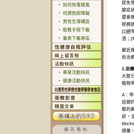
尿失
‧
如何恢復雄風
腺症
‧
何謂勃起障礙
還會
‧
男性生理構造
排膀
‧
衛教手冊下載
[1]
‧
量表下載專區
洒；
最近
些治
1.治
‧
專業活動快訊
大致分
‧
健康活動快訊
植物
A：甲
這類
壓的
狀，
bl
頭暈