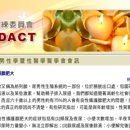
護腺肥大
腺又稱為前列腺，是男性生殖系統的一部份，位於膀胱出口處，包圍
精液以及某些激素，幫助精子排入尿道。我們都知道隨著高齡化社會
，而且六十歲以上的男性約有75%的人會有良性攝護腺肥大的問題，
大的真正的原因尚不清楚，有些研究指出，可能是與年齡增加，性賀
良性攝護腺肥大的症狀包括有[1]頻尿及夜尿：小便次數增加，半夜常
解尿時力量變小，無法立即解出；[3]餘尿感及尿後餘滴：小便解完後還