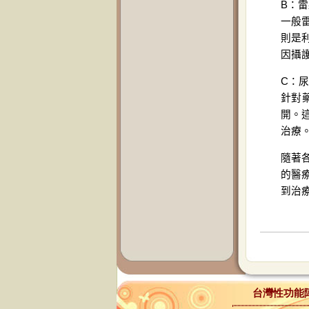
B：
一般
則是
因攝
C：
針對
開。
治療
隨著
的醫
到治