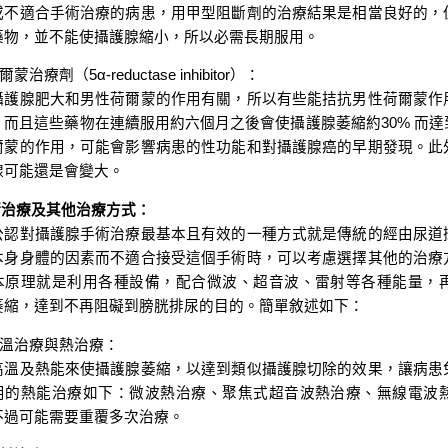
或不適合手術治療的病患，用甲型阻斷劑的治療結果是相當良好的，
藥物，並不能使攝護腺縮小，所以必需長期服用。
蒙治療劑（5α-reductase inhibitor）：
攝護腺肥大和男性荷爾蒙的作用有關，所以有些能拮抗男性荷爾蒙作
，而且這些藥物在連續服用約六個月之後會使攝護腺萎縮約30% 而
爾蒙的作用，可能會影響病患的性功能和對攝護腺癌的早期發現。此
腺可能還是會變大。
手術治療及其他治療方式：
公認對攝護腺手術治療最基本且有效的一種方式就是傳統的經由尿道
本身身體的因素而不適合接受這個手術時，可以考慮選擇其他的治療
本原理就是利用各種設備，配合微波、超音波、雷射等各種能量，
萎縮，達到不再阻礙到膀胱排尿的目的。簡單敘述如下：
高溫治療與熱治療：
高溫及熱能來使攝護腺萎縮，以達到類似攝護腺切除的效果，讓病患
用的熱能治療如下：微波熱治療、聚焦式超音波熱治療、無線電波
不過可能需要重覆多次治療。