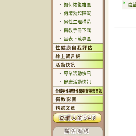
‧
如何恢復雄風
陰
‧
何謂勃起障礙
‧
男性生理構造
‧
衛教手冊下載
‧
量表下載專區
‧
專業活動快訊
‧
健康活動快訊