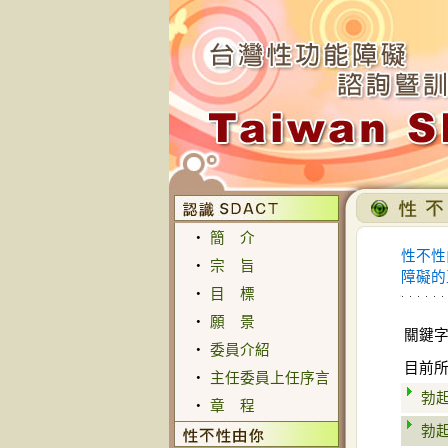
‧
簡 介
性不性
‧
宗 旨
障礙的
‧
目 標
‧
願 景
關鍵
‧
委員介紹
目前
‧
主任委員上任序言
勃
‧
章 程
勃